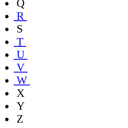
Q
R
S
T
U
V
W
X
Y
Z