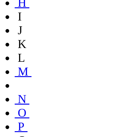
H
I
J
K
L
M
N
O
P