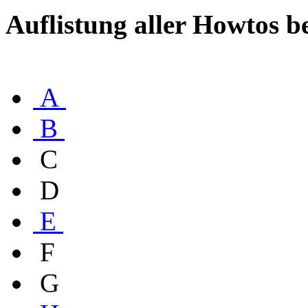
Auflistung aller Howtos b
A
B
C
D
E
F
G