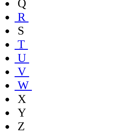
Q
R
S
T
U
V
W
X
Y
Z