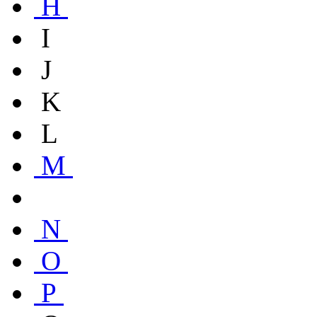
H
I
J
K
L
M
N
O
P