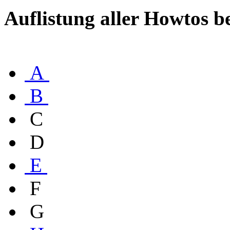
Auflistung aller Howtos b
A
B
C
D
E
F
G