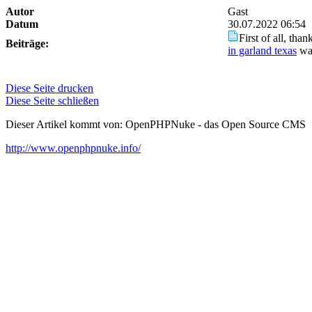
Autor
Gast
Datum
30.07.2022 06:54
First of all, tha
Beiträge:
in garland texas
wan
Diese Seite drucken
Diese Seite schließen
Dieser Artikel kommt von: OpenPHPNuke - das Open Source CMS
http://www.openphpnuke.info/