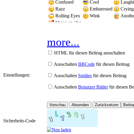
Confused
Cool
Laugh
Razz
Embaressed
Crying
Rolling Eyes
Wink
Another
I have an idea
more...
HTML für diesen Beitrag ausschalten
Ausschalten
BBCode
für diesen Beitrag
Einstellungen:
Ausschalten
Smilies
für diesen Beitrag
Ausschalten
Benutzer Bilder
für diesen Be
Sicherheits-Code