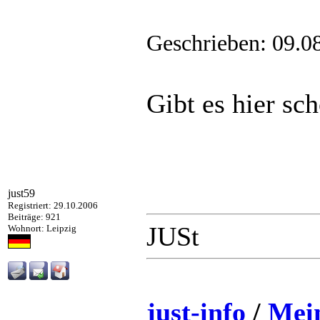
Geschrieben: 09.0
Gibt es hier s
just59
Registriert: 29.10.2006
Beiträge: 921
JUSt
Wohnort: Leipzig
just-info
/
Mei