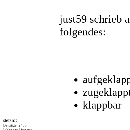
just59 schrieb
folgendes:
aufgeklap
zugeklapp
klappbar
stefan
Beiträge: 2435
Wohnort: Münster