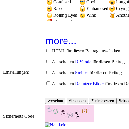
Confused
Cool
Laugh
Razz
Embaressed
Crying
Rolling Eyes
Wink
Another
I have an idea
more...
HTML für diesen Beitrag ausschalten
Ausschalten
BBCode
für diesen Beitrag
Einstellungen:
Ausschalten
Smilies
für diesen Beitrag
Ausschalten
Benutzer Bilder
für diesen Be
Sicherheits-Code