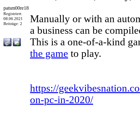
patsm00re18
Registriert:
Manually or with an autom
08.06.2021
Beiträge: 2
a business can be compil
This is a one-of-a-kind g
the game
to play.
https://geekvibesnation.c
on-pc-in-2020/