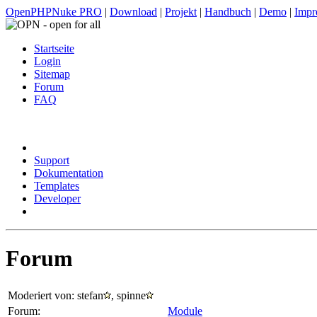
OpenPHPNuke PRO
|
Download
|
Projekt
|
Handbuch
|
Demo
|
Impr
Startseite
Login
Sitemap
Forum
FAQ
Support
Dokumentation
Templates
Developer
Forum
Moderiert von: stefan
, spinne
Forum:
Module