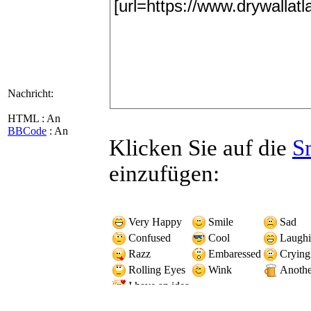
Nachricht:
HTML : An
BBCode
: An
Klicken Sie auf die
S
einzufügen:
Very Happy
Smile
Sad
Confused
Cool
Laugh
Razz
Embaressed
Crying
Rolling Eyes
Wink
Another
I have an idea