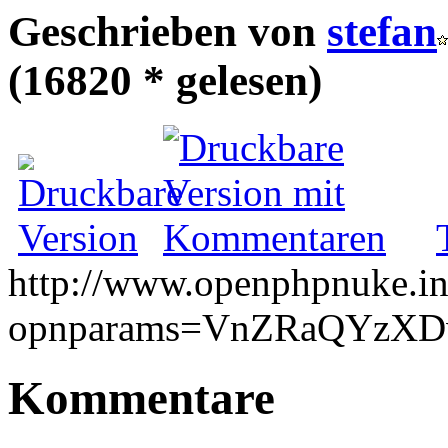
Geschrieben von
stefan
(16820 * gelesen)
http://www.openphpnuke.inf
opnparams=VnZRaQYzX
Kommentare