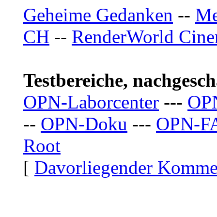
Geheime Gedanken
--
Me
CH
--
RenderWorld Cin
Testbereiche, nachgesc
OPN-Laborcenter
---
OP
--
OPN-Doku
---
OPN-F
Root
[
Davorliegender Komme